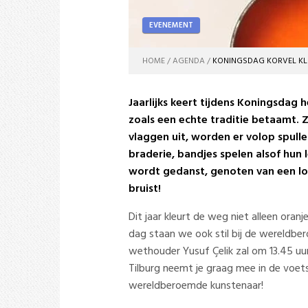
EVENEMENT
HOME
AGENDA
KONINGSDAG KORVEL KLEU
​Jaarlijks keert tijdens Koningsdag 
zoals een echte traditie betaamt. Zo
vlaggen uit, worden er volop spull
braderie, bandjes spelen alsof hun 
wordt gedanst, genoten van een lok
bruist!
Dit jaar kleurt de weg niet alleen oranj
dag staan we ook stil bij de wereldb
wethouder Yusuf Çelik zal om 13.45 uur
Tilburg neemt je graag mee in de voets
wereldberoemde kunstenaar!