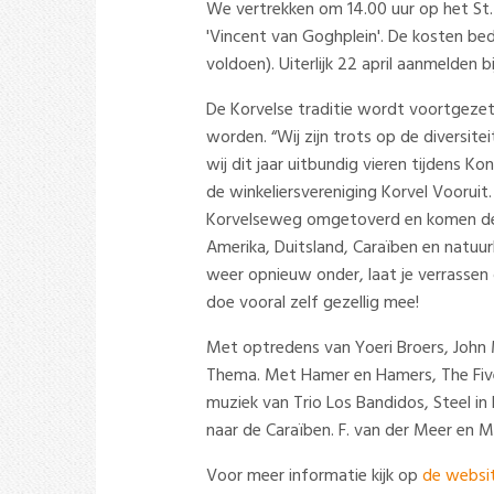
We vertrekken om 14.00 uur op het St
'Vincent van Goghplein'. De kosten be
voldoen). Uiterlijk 22 april aanmelden b
De Korvelse traditie wordt voortgezet
worden. “Wij zijn trots op de diversite
wij dit jaar uitbundig vieren tijdens K
de winkeliersvereniging Korvel Vooruit
Korvelseweg omgetoverd en komen de v
Amerika, Duitsland, Caraïben en natuurl
weer opnieuw onder, laat je verrassen
doe vooral zelf gezellig mee!
Met optredens van Yoeri Broers, John
Thema. Met Hamer en Hamers, The Five
muziek van Trio Los Bandidos, Steel in
naar de Caraïben. F. van der Meer en M
Voor meer informatie kijk op
de websi