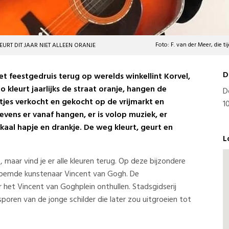
Foto: F. van der Meer, die
RT DIT JAAR NIET ALLEEN ORANJE
D
het feestgedruis terug op werelds winkellint Korvel,
 kleurt jaarlijks de straat oranje, hangen de
D
etjes verkocht en gekocht op de vrijmarkt en
1
levens er vanaf hangen, er is volop muziek, er
aal hapje en drankje. De weg kleurt, geurt en
L
e, maar vind je er alle kleuren terug. Op deze bijzondere
eroemde kunstenaar Vincent van Gogh. De
 het Vincent van Goghplein onthullen. Stadsgidserij
poren van de jonge schilder die later zou uitgroeien tot