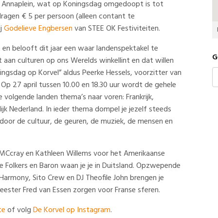
. Annaplein, wat op Koningsdag omgedoopt is tot
dragen € 5 per persoon (alleen contant te
ij
Godelieve Engbersen
van STEE OK Festiviteiten.
 en belooft dit jaar een waar landenspektakel te
G
it aan culturen op ons Werelds winkellint en dat willen
oningsdag op Korvel” aldus Peerke Hessels, voorzitter van
. Op 27 april tussen 10.00 en 18.30 uur wordt de gehele
olgende landen thema’s naar voren: Frankrijk,
ijk Nederland. In ieder thema dompel je jezelf steeds
 door de cultuur, de geuren, de muziek, de mensen en
 MCcray en Kathleen Willems voor het Amerikaanse
 Folkers en Baron waan je je in Duitsland. Opzwepende
 Harmony, Sito Crew en DJ Theofile John brengen je
eester Fred van Essen zorgen voor Franse sferen.
te
of volg
De Korvel op Instagram
.