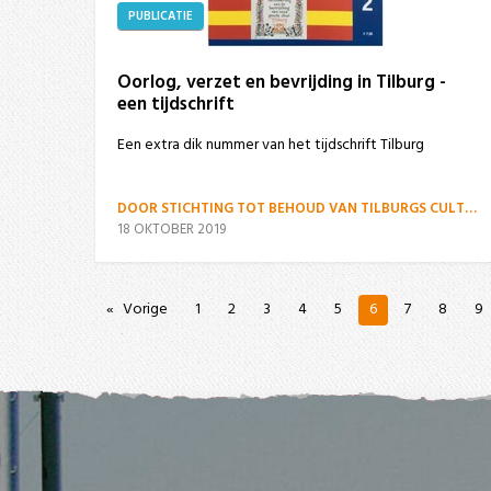
PUBLICATIE
Oorlog, verzet en bevrijding in Tilburg -
een tijdschrift
Een extra dik nummer van het tijdschrift Tilburg
DOOR STICHTING TOT BEHOUD VAN TILBURGS CULTUURGOED
18 OKTOBER 2019
Vorige
1
2
3
4
5
6
7
8
9